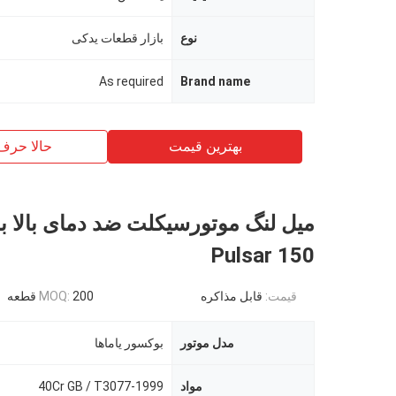
نوع
بازار قطعات یدکی
As required
Brand name
بهترین قیمت
حالا حرف
Pulsar 150
قیمت:
قابل مذاکره
200 قطعه
MOQ:
مدل موتور
بوکسور یاماها
مواد
40Cr GB / T3077-1999