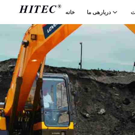
ت
دربارهی ما
خانه