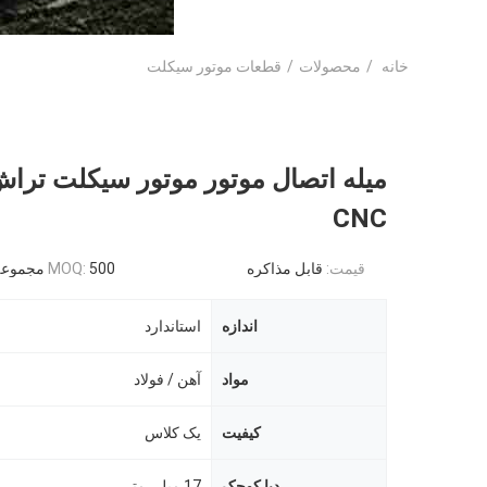
خانه
/
محصولات
/
قطعات موتور سیکلت
میله اتصال موتور موتور سیکلت ترا
CNC
قیمت:
قابل مذاکره
500 مجموعه
MOQ:
اندازه
استاندارد
مواد
آهن / فولاد
کیفیت
یک کلاس
دیا کوچک
17 میلی متر