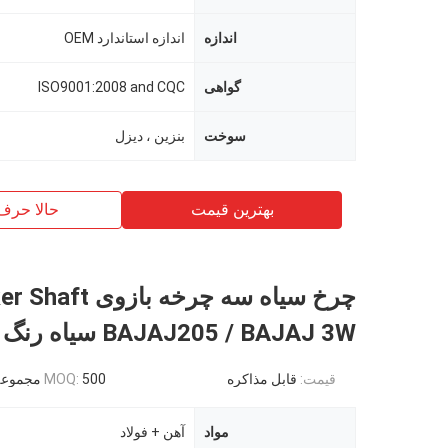
اندازه
اندازه استاندارد OEM
گواهی
ISO9001:2008 and CQC
سوخت
بنزین ، دیزل
بهترین قیمت
حالا حرف
چرخ سیاه سه چرخه بازوی
BAJAJ205 / BAJAJ 3W سیاه رنگ
قیمت:
قابل مذاکره
500 مجموعه
MOQ:
مواد
آهن + فولاد