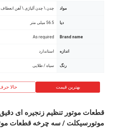
مواد
چدن \ چدن آلیاژی \ آهن انعطاف پ
دیا
56.5 میلی متر
As required
Brand name
اندازه
استاندارد
رنگ
سیاه / طلایی
بهترین قیمت
حالا حرف
قطعات موتور تنظیم زنجیره ای دقیق
موتورسیکلت / سه چرخه قطعات موت