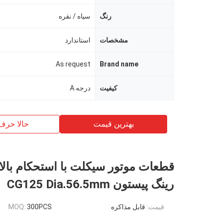
رنگ
سیاه / نقره
مشخصات
استاندارد
As request
Brand name
کیفیت
درجه A
بهترین قیمت
حالا حرف
قطعات موتور سیکلت با استحکام با
رینگ پیستون CG125 Dia.56.5mm
قیمت:
قابل مذاکره
300PCS
MOQ: