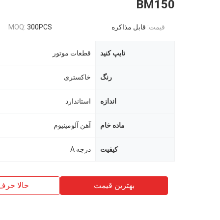
BM150
قیمت:
قابل مذاکره
300PCS
MOQ:
تایپ کنید
قطعات موتور
رنگ
خاکستری
اندازه
استاندارد
ماده خام
آهن آلومینیوم
کیفیت
درجه A
بهترین قیمت
حالا حرف