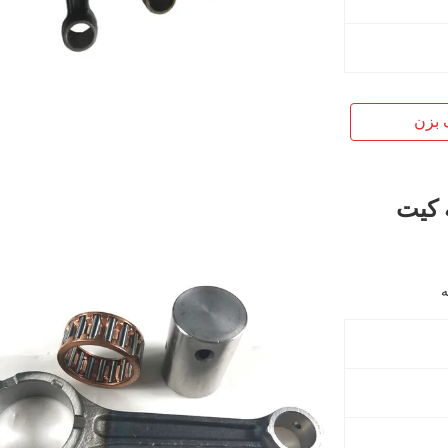
 بزن
 کیت