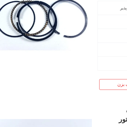
ذیر
 بزن
ور