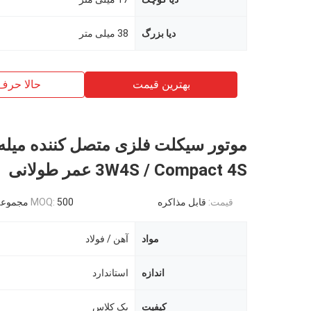
دیا بزرگ
38 میلی متر
بهترین قیمت
حالا حرف
موتور سیکلت فلزی متصل کننده میله
3W4S / Compact 4S عمر طولانی
قیمت:
قابل مذاکره
500 مجموعه
MOQ:
مواد
آهن / فولاد
اندازه
استاندارد
کیفیت
یک کلاس