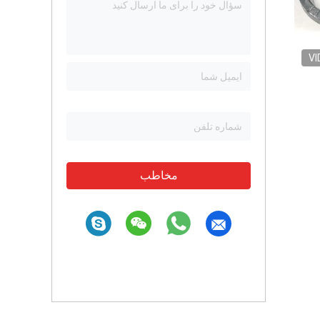
VI
مخاطب