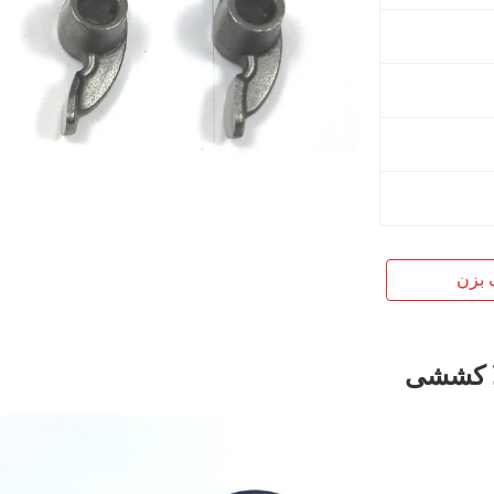
 بزن
لا کششی