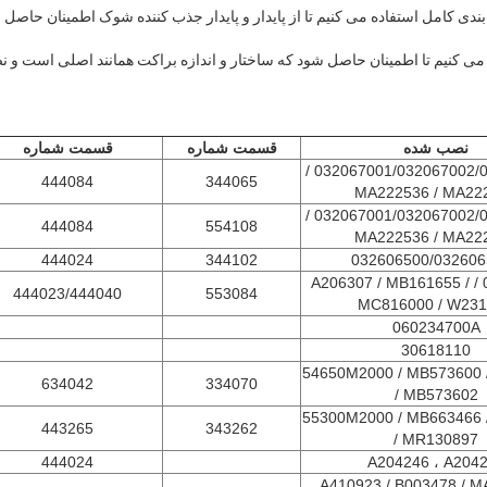
ستاندارد OEM استفاده می کنیم تا اطمینان حاصل شود که ساختار و اندازه براکت همانند اصلی ا
نصب شده
قسمت شماره
قسمت شماره
032067001/032067002/0326069001 /
444084
344065
MA222536 / MA22
032067001/032067002/0326069001 /
444084
554108
MA222536 / MA22
444024
344102
032606500/032606
032607700 / A206307 / MB161655 /
444023/444040
553084
MC816000 / W23
060234700A
30618110
54650M2000 / MB573600 
634042
334070
/ MB573602
55300M2000 / MB663466 
443265
343262
/ MR130897
444024
A204246 ، A204
A410923 / B003478 / M