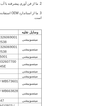
2. ما از فن آوری پیشرفته با آب بندی کامل استفاده می کنیم تا از پایدار و پایدار جذب کننده شوک اطمینان حاصل شود.
3. ما از ا
است.
وسايل نقليه
میتسوبیشی
2538
میتسوبیشی
2538
میتسوبیشی
5001
میتسوبیشی
145E
میتسوبیشی
میتسوبیشی
/ MB573601
میتسوبیشی
/ MB663828
میتسوبیشی
میتسوبیشی
247
A410923 /