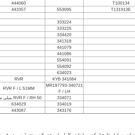
444060
T100134
443357
553095
T131913E
333224
333225
334420
341318
441079
441086
554091
554092
634023
RVR
341084 KYB
340721-MR197793
RVR F / L 51MM
F / LH
334071
RVR F / RH 50 میلی متر
634029
334019
443087
343176
ادرات به بازار خارج از کشور با طیف کاملی از محصولات ، تحویل سریع ، قیم