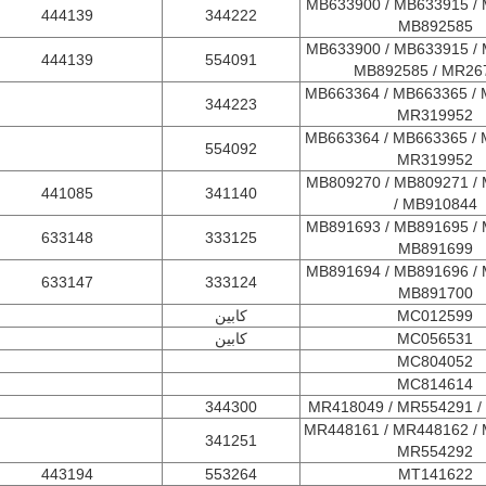
MB633900 / MB633915 / 
444139
344222
MB892585
MB633900 / MB633915 / 
444139
554091
MB892585 / MR26
MB663364 / MB663365 / 
344223
MR319952
MB663364 / MB663365 / 
554092
MR319952
MB809270 / MB809271 / 
441085
341140
MB910844 /
MB891693 / MB891695 / 
633148
333125
MB891699
MB891694 / MB891696 / 
633147
333124
MB891700
MC012599
کابین
MC056531
کابین
MC804052
MC814614
344300
MR418049 / MR554291 /
MR448161 / MR448162 / 
341251
MR554292
443194
553264
MT141622