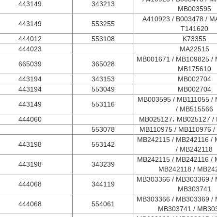
443149
343213
MB003595
A410923 / B003478 / M
443149
553255
T141620
444012
553108
K73355
444023
MA22515
MB001671 / MB109825 / 
665039
365028
MB175610
443194
343153
MB002704
443194
553049
MB002704
MB003595 / MB111055 / 
443149
553116
MB515566 /
444060
MB025127، MB025127 /
553078
MB110975 / MB110976 /
MB242115 / MB242116 / 
443198
553142
MB242118 /
MB242115 / MB242116 / 
443198
343239
MB242118 / MB24
MB303366 / MB303369 / 
444068
344119
MB303741
MB303366 / MB303369 / 
444068
554061
MB303741 / MB30