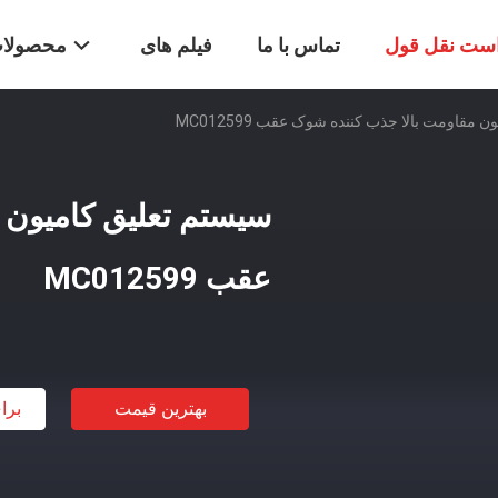
ست نقل قول
تماس با ما
فیلم های
محصولا
 مقاومت بالا جذب کننده شوک عقب MC012599
سیستم تعلیق کامیون 
عقب MC012599
بهترین قیمت
برا