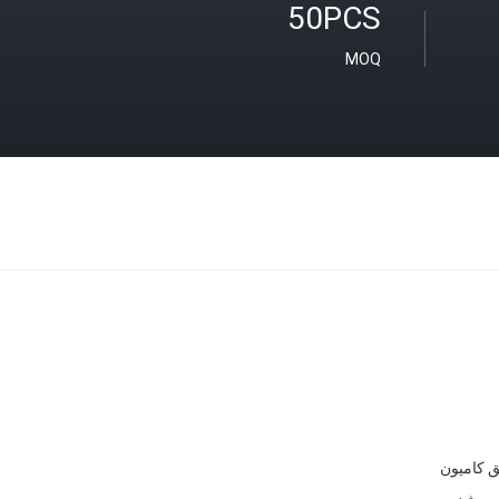
50PCS
MOQ
ق کامیون
صب شده