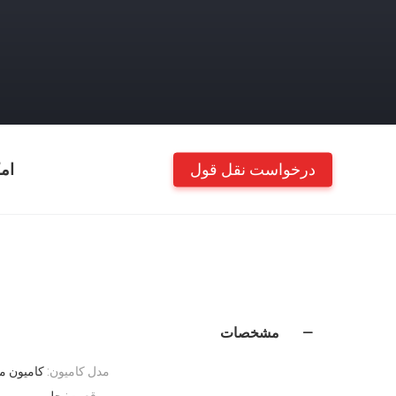
درخواست نقل قول
ام
مشخصات
مدل کامیون:
کامیون م
موقعیت:
جلو