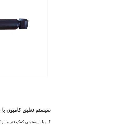
سیستم تعلیق کامیون با مق
1. میله پیستونی کمک فنر ما از کروم سخت ساخته شده است و اطمینان حاصل می کند که شوک ما از مقاومت بالایی برخوردار است.