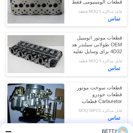
قطعات آلومینیومی فقط
برهنه
قابل مذاکره MOQ:5 قطعه
تماس
قطعات موتور اتومبیل
OEM طولانی سیلندر هد
4D32 برای وسایل نقلیه
MITSUBISHI
قابل مذاکره MOQ:5 قطعه
تماس
قطعات سوخت موتور
قطعات خودرو
Carburetor قطعات
خودرو نیسان J15 12 ماه
قابل مذاکره MOQ:50PCS
ضمانت
تماس
BETTY