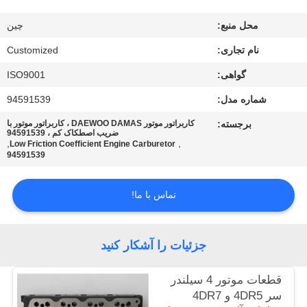
تور
محل منبع:
چین
کارخانه
نام تجاری:
Customized
کنترل
گواهی:
ISO9001
کیفیت
شماره مدل:
94591539
برجسته:
کاربراتور موتور DAEWOO DAMAS ، کاربراتور موتور با
ضریب اصطکاک کم ، 94591539
درخواست
,
,
Low Friction Coefficient Engine Carburetor
94591539
نقل قول
تماس با ما!
نقشه
سایت
جزئیات را آشکار کنید
PRIVACY
قطعات موتور 4 سیلندر
سر 4DR5 و 4DR7
POLICY