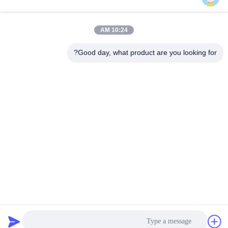
دسته بندی های محبوب
همه
10:24 AM
کیت پیستون موتور
Good day, what product are you looking for?
قطعات یدکی خودرو
سیکلت
بلوک موتور سیکلت
قطعات موتور سیکلت
قطعات موتور سیکلت
قطعات موتور سیکلت
قطعات یدکی موتور
لوازم دکوراسیون
سیکلت
موتور سیکلت
اشتراک