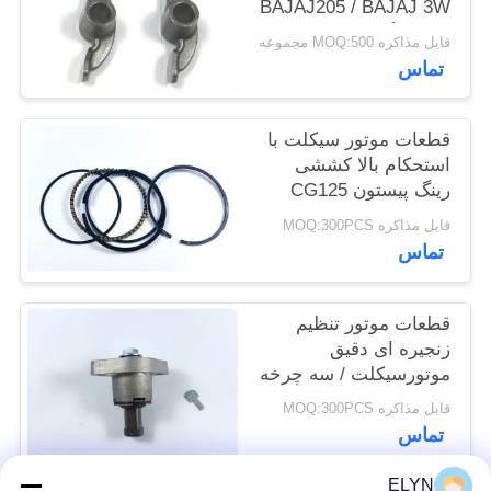
BAJAJ205 / BAJAJ 3W
سیاه رنگ
قابل مذاکره MOQ:500 مجموعه
تماس
قطعات موتور سیکلت با
استحکام بالا کششی
رینگ پیستون CG125
Dia.56.5mm
قابل مذاکره MOQ:300PCS
تماس
قطعات موتور تنظیم
زنجیره ای دقیق
موتورسیکلت / سه چرخه
قطعات موتور BM150
قابل مذاکره MOQ:300PCS
تماس
ELYN