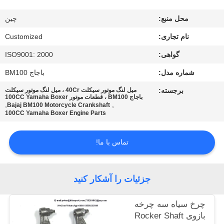
تور
محل منبع:
چین
کارخانه
نام تجاری:
Customized
کنترل
گواهی:
ISO9001: 2000
کیفیت
شماره مدل:
باجاج BM100
برجسته:
میل لنگ موتور سیکلت 40Cr ، میل لنگ موتور سیکلت
باجاج BM100 ، قطعات موتور 100CC Yamaha Boxer
درخواست
,
,
Bajaj BM100 Motorcycle Crankshaft
100CC Yamaha Boxer Engine Parts
نقل قول
تماس با ما!
نقشه
سایت
جزئیات را آشکار کنید
PRIVACY
چرخ سیاه سه چرخه
بازوی Rocker Shaft
POLICY