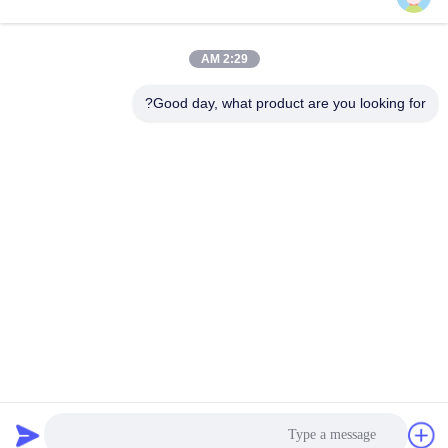
دسته بندی های محبوب
همه
2:29 AM
کیت پیستون موتور
Good day, what product are you looking for?
قطعات یدکی خودرو
سیکلت
بلوک موتور سیکلت
قطعات موتور سیکلت
قطعات موتور سیکلت
قطعات موتور سیکلت
قطعات یدکی موتور
لوازم دکوراسیون
سیکلت
موتور سیکلت
اشتراک