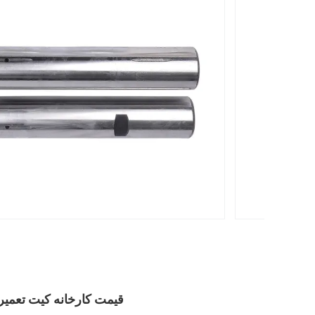
قیمت کارخانه کیت تعمیر پین بند انگشت KP-512 14501-21401 