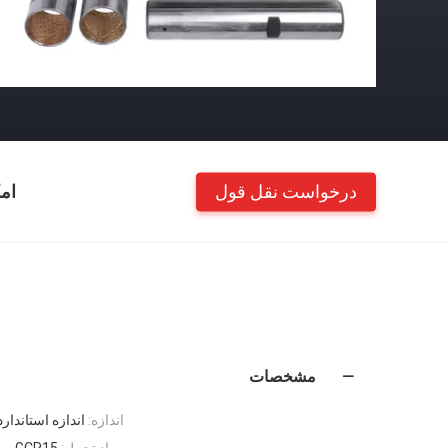
درخواست نقل قول
ام
مشخصات
اندازه:
اندازه استاندارد
مواد تحمل:
GCR15