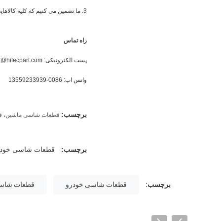
3. ما تضمین می کنیم که کلیه کالاهایی را که ارائه می دهیم با کیفیت خوب و تحت بررسی دقیق قبل از حمل حمل می کنیم.
راه تماس
پست الکترونیکی: peter@hitecpart.com
واتس اپ: 0086-13559233939
برچسب:
قطعات شاسی ماشین
،
ق
برچسب:
قطعات شاسی خودر
برچسب:
قطعات شاسی خودرو
قطعات شاسی