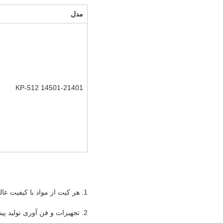
مدل
KP-512 14501-21401
1. هر کیت از مواد با کیفیت عالی تهیه شده توسط شرکت مواد درجه یک ساخته شده است.
2. تجهیزات و فن آوری تولید پیشرفته هر کیت پین پادشاه را با ابعاد دقیق تضمین می کنند.