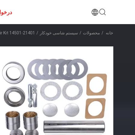
درخوا
خانه
/
محصولات
/
سیستم شاسی خودکار
/
ir Kit 14501-21401