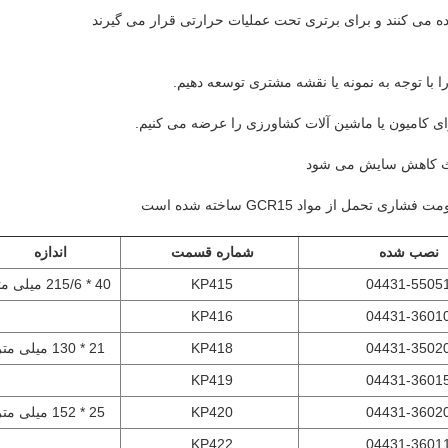
اده می کنند و برای برتری تحت عملیات حرارتی قرار می گیرند
.
نصب شده
شماره قسمت
اندازه
04431-5505
KP415
40 * 215/6 میلی متر
KP416
04431-3601
04431-3502
KP418
21 * 130 میلی متر
KP419
04431-3601
04431-3602
KP420
25 * 152 میلی متر
KP422
04431-3601