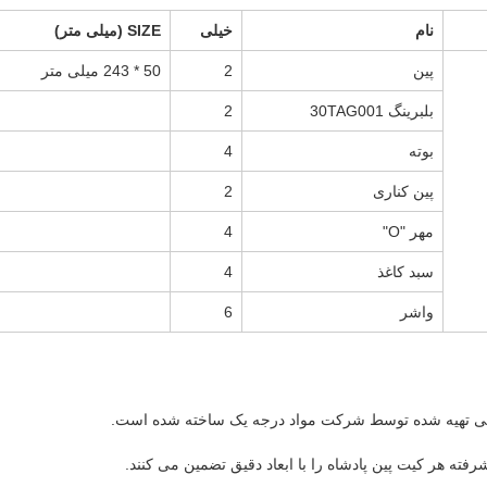
نام
خیلی
SIZE (میلی متر)
پین
2
50 * 243 میلی متر
بلبرینگ 30TAG001
2
بوته
4
پین کناری
2
مهر "O"
4
سبد کاغذ
4
واشر
6