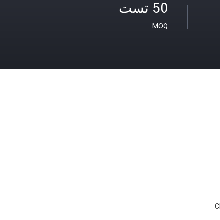
50 تست
MOQ
C