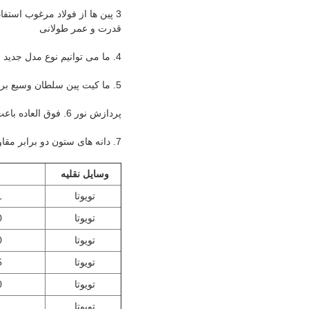
3
پین ها از فولاد مرغوب استف
قدرت و عمر طولانی
4. ما می توانیم نوع مدل جدید را با توجه به نمونه یا نقشه مشتری توسعه دهیم.
5. ما کیت پین سلطان وسیع برای کامیون یا ماشین آلات کشاورزی را عرضه می کنیم
پردازش نور 6. فوق العاده باعث کاهش سایش می شود
7. دانه های ستون دو برابر مقاومت فشاری تحمل از مواد GCR15 ساخته شده است
وسایل نقلیه
تویوتا
1
تویوتا
0
تویوتا
0
تویوتا
5
تویوتا
0
تویوتا
1