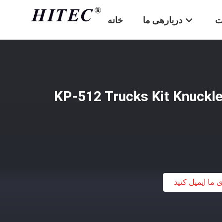
ت
دربارهی ما
خانه
KP-512 Trucks Kit Knuckle 
ی ما ایمیل کنید