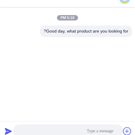
دسته بندی های محبوب
همه
5:10 PM
کیت پیستون موتور
Good day, what product are you looking for?
قطعات یدکی خودرو
سیکلت
بلوک موتور سیکلت
قطعات موتور سیکلت
قطعات موتور سیکلت
قطعات موتور سیکلت
قطعات یدکی موتور
لوازم دکوراسیون
سیکلت
موتور سیکلت
اشتراک