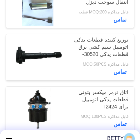
انتقال سوخت دیزل
Pump31111-22000
قابل مذاکره MOQ:200 قطعه
مناسب برای هیوندای
تماس
توزیع کننده قطعات یدکی
اتومبیل سیم کشی برق
قطعات یدکی 30520-
RRA-007
قابل مذاکره MOQ:50PCS
تماس
اتاق ترمز میکسر بتونی
قطعات یدکی اتومبیل
برای T2424
قابل مذاکره MOQ:100PCS
تماس
BETTY