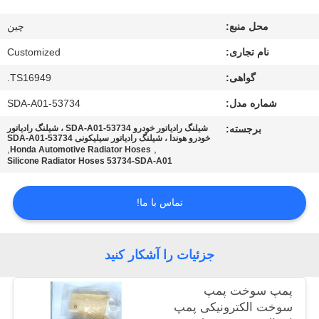
تور
محل منبع:
چین
کارخانه
نام تجاری:
Customized
کنترل
گواهی:
TS16949.
کیفیت
شماره مدل:
53734-SDA-A01
برجسته:
شیلنگ رادیاتور خودرو 53734-SDA-A01 ، شیلنگ رادیاتور
خودرو هوندا ، شیلنگ رادیاتور سیلیکونی 53734-SDA-A01
درخواست
,
,
Honda Automotive Radiator Hoses
Silicone Radiator Hoses 53734-SDA-A01
نقل قول
تماس با ما!
نقشه
سایت
جزئیات را آشکار کنید
PRIVACY
پمپ سوخت پمپ
سوخت الکترونیکی پمپ
POLICY