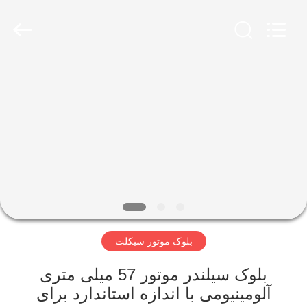
HITEC
Import
&
Export
Co.,Ltd..
All
Rights
Reserved.
صفحه
اصلی
محصولات
فیلم
های
بلوک موتور سیکلت
درباره
ما
بلوک سیلندر موتور 57 میلی متری
آلومینیومی با اندازه استاندارد برای