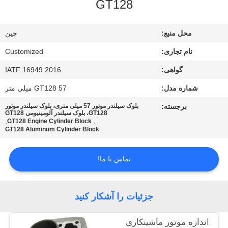
GT128
تور
کارخانه
محل منبع:
چین
نام تجاری:
Customized
کنترل
گواهی:
IATF 16949:2016
کیفیت
شماره مدل:
GT128 57 میلی متر
درخواست
برجسته:
بلوک سیلندر موتور 57 میلی متری، بلوک سیلندر موتور
GT128، بلوک سیلندر آلومینیومی GT128
,
,
نقل قول
GT128 Engine Cylinder Block
GT128 Aluminum Cylinder Block
نقشه
تماس با ما!
سایت
جزئیات را آشکار کنید
PRIVACY
POLICY
اندازه موتور ماشینکاری