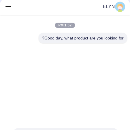
ELYN
دسته بندی های محبوب
همه
1:52 PM
کیت پیستون موتور
Good day, what product are you looking for?
قطعات یدکی خودرو
سیکلت
بلوک موتور سیکلت
قطعات موتور سیکلت
قطعات موتور سیکلت
قطعات موتور سیکلت
قطعات یدکی موتور
لوازم دکوراسیون
سیکلت
موتور سیکلت
اشتراک